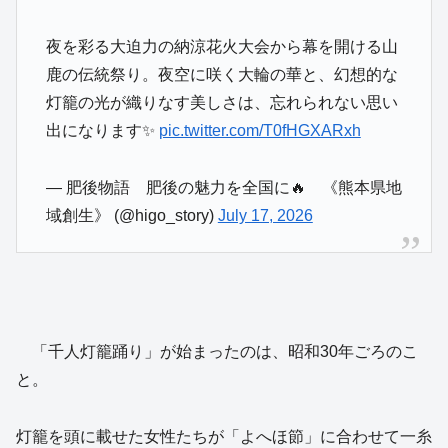
夜を彩る大迫力の納涼花火大会から幕を開ける山
鹿の伝統祭り。夜空に咲く大輪の華と、幻想的な
灯籠の光が織りなす美しさは、忘れられない思い
出になります✨
pic.twitter.com/T0fHGXARxh
— 肥後物語 肥後の魅力を全国に🔥 《熊本県地
域創生》 (@higo_story)
July 17, 2026
「千人灯籠踊り」が始まったのは、昭和30年ごろのこ
と。
灯籠を頭に載せた女性たちが「よへほ節」に合わせて一糸