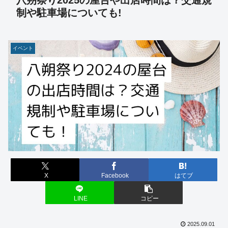
八朔祭り2025の屋台や出店時間は？交通規
制や駐車場についても!
イベント
X
Facebook
はてブ
LINE
コピー
2025.09.01