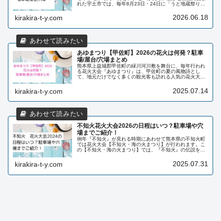
れた宇土市では、毎年8月23日・24日に「うと地蔵祭り」
が開催されます。うと地蔵祭りは、川尻の精霊流し、山鹿
灯籠まつりと並ぶ「肥後三大...
2026.06.18
kirakira-t-y.com
あゆまつり【甲佐町】2026の花火は何発？駐車
場/屋台/穴場まとめ
熊本県上益城郡甲佐町の緑川河川敷を舞台に、毎年行われ
る花火大会『あゆまつり』は、甲佐町の夏の風物詩とし
て、地元だけでなく多くの観光客も訪れる人気の花火大会
です。鮎のつかみどり大会や盆踊り、ステージイベントな
ど、1日中楽しめる内容となっており...
2025.07.14
kirakira-t-y.com
不知火花火大会2026の日程はいつ？駐車場や穴
場までご紹介！
例年『不知火』が見れる時期にあわせて熊本県の不知火町
では花火大会【不知火・海の火まつり】が行われます。こ
の【不知火・海の火まつり】では、『不知火』の伝説を現
代に引き継ぐ伝説的なお祭りです。1年のうち数時間だけ
見ることができる無数の火。これは...
2025.07.31
kirakira-t-y.com