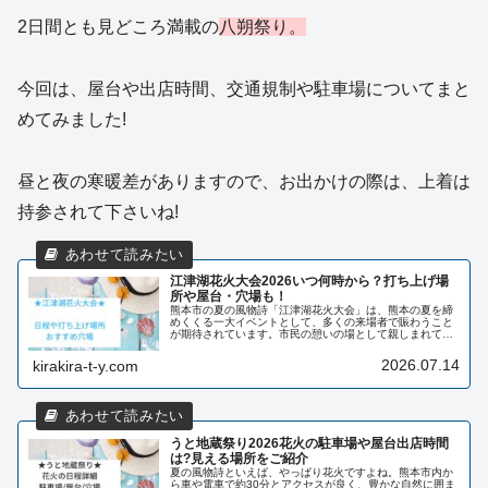
2日間とも見どころ満載の
八朔祭り。
今回は、屋台や出店時間、交通規制や駐車場についてまと
めてみました!
昼と夜の寒暖差がありますので、お出かけの際は、上着は
持参されて下さいね!
江津湖花火大会2026いつ何時から？打ち上げ場
所や屋台・穴場も！
熊本市の夏の風物詩「江津湖花火大会」は、熊本の夏を締
めくくる一大イベントとして、多くの来場者で賑わうこと
が期待されています。市民の憩いの場として親しまれてい
る江津湖を舞台に、約1万発の花火が夜空と湖面を華やか
に彩ります。ミュージック花火や江...
2026.07.14
kirakira-t-y.com
うと地蔵祭り2026花火の駐車場や屋台出店時間
は?見える場所をご紹介
夏の風物詩といえば、やっぱり花火ですよね。熊本市内か
ら車や電車で約30分とアクセスが良く、豊かな自然に囲ま