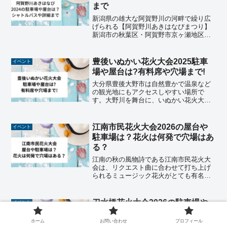
まで
新潟県の雄大な阿賀野川の河畔で繰り広
げられる【阿賀野川あきはなびまつり】
新潟市の秋葉区・阿賀野市京ヶ瀬地区・
五泉市の間の阿賀野川河川敷にて行われ
る花火大会です。当日はマルシェやテン
トサウナ、いろいろなイベントの他、フ
豊後いぬかい花火大会2025駐車
イベント
ィナーレでは秋の夜空に彩...
場や屋台は?有料席や穴場まで!
大分県豊後大野市は自然豊かで温泉など
の観光地にもアクセスしやすい場所で
す。大野川を舞台に、いぬかい花火大会
が今年も開催され、約3000発の花火が夜
空を華やかに彩ります。スターマインや
創造花火の他、特産物を形どられた【し
江南市民花火大会2026の屋台や
イベント
いたけ花火】も有名です...
駐車場は？花火は何発で穴場はあ
る？
江南の秋の風物詩である江南市民花火大
会は、リクエスト曲に合わせて打ち上げ
られるミュージック花火がとても有名で
す。市内の方はもちろん県外各地から毎
年多くの方が訪れます。今回は秋の澄ん
だ夜空に綺麗な花火が打ち上げられる、
刀水橋花火大会2026の駐車場や
イベント
江南市民花火大会について...
屋台は？場所や日程に穴場まで！
ホーム
お問い合わせ
プロフィール
2023年に初の開催となった「第1回 刀水