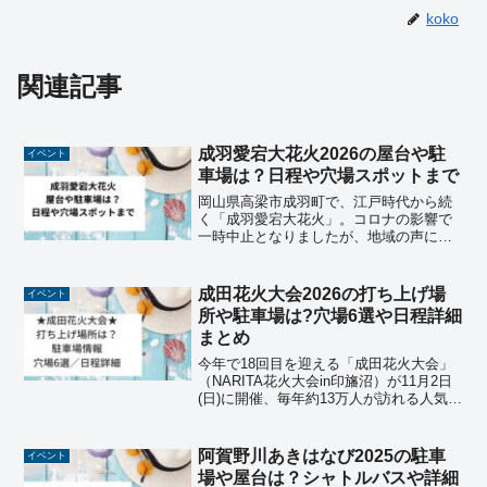
koko
関連記事
成羽愛宕大花火2026の屋台や駐
イベント
車場は？日程や穴場スポットまで
岡山県高梁市成羽町で、江戸時代から続
く「成羽愛宕大花火」。コロナの影響で
一時中止となりましたが、地域の声に支
えられ、再び開催されるようになりまし
た。今では毎年多くの人が訪れ、成羽の
夏を代表する一大イベントとして賑わい
成田花火大会2026の打ち上げ場
イベント
を取り戻しています。ゆっ...
所や駐車場は?穴場6選や日程詳細
まとめ
今年で18回目を迎える「成田花火大会」
（NARITA花火大会in印旛沼）が11月2日
(日)に開催、毎年約13万人が訪れる人気の
花火大会です。今年は“FIRE DRONE
FANTASIA”をテーマに、音楽と花火、そ
してドローンが一体となった...
阿賀野川あきはなび2025の駐車
イベント
場や屋台は？シャトルバスや詳細