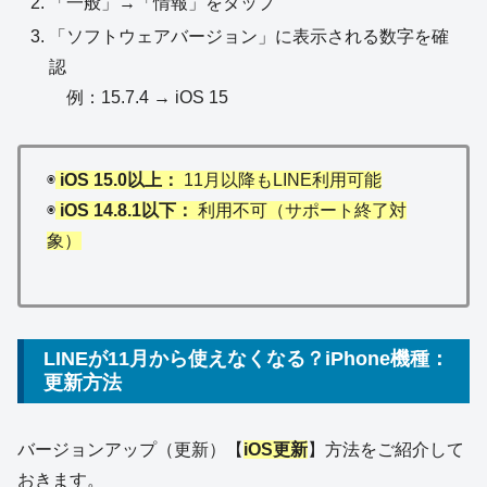
「一般」→「情報」をタップ
「ソフトウェアバージョン」に表示される数字を確
認
例：15.7.4 → iOS 15
◉
iOS 15.0以上：
11月以降もLINE利用可能
◉
iOS 14.8.1以下：
利用不可（サポート終了対
象）
LINEが11月から使えなくなる？iPhone機種：
更新方法
バージョンアップ（更新）【
iOS更新
】方法をご紹介して
おきます。