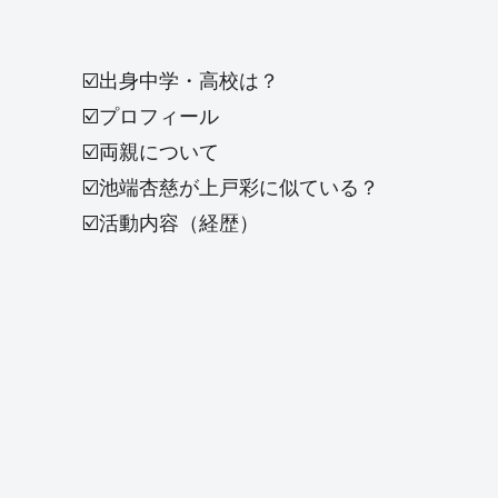
☑️出身中学・高校は？
☑️プロフィール
☑️両親について
☑️池端杏慈が上戸彩に似ている？
☑️活動内容（経歴）