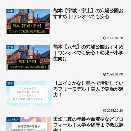
熊本【宇城・宇土】の穴場公園お
熊本
すすめ｜ワンオペでも安心
2026.01.20
熊本【八代】の穴場公園おすすめ
熊本
｜ワンオペでも安心！幼児〜小学
生向け
2026.01.09
【ニイミかな】熊本で活動してい
熊本
るフリーモデル！美人で笑顔が魅
力！
2025.10.20
田畑志真の年齢や血液型などプロ
エンタメ
フィール！大学や経歴まで徹底調
査！